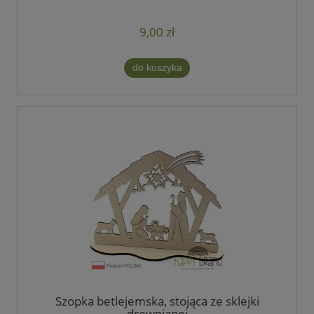
9,00 zł
do koszyka
Szopka betlejemska, stojąca ze sklejki
drewnianej