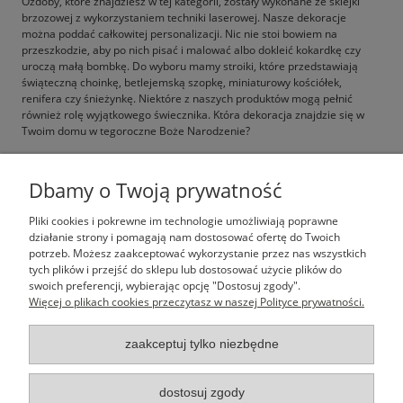
Ozdoby, które znajdziesz w tej kategorii, zostały wykonane ze sklejki
brzozowej z wykorzystaniem techniki laserowej. Nasze dekoracje
można poddać całkowitej personalizacji. Nic nie stoi bowiem na
przeszkodzie, aby po nich pisać i malować albo dokleić kokardkę czy
uroczą małą bombkę. Do wyboru mamy stroiki, które przedstawiają
świąteczną choinkę, betlejemską szopkę, miniaturowy kościółek,
renifera czy śnieżynkę. Niektóre z naszych produktów mogą pełnić
również rolę wyjątkowego świecznika. Która dekoracja znajdzie się w
Twoim domu w tegoroczne Boże Narodzenie?
Dbamy o Twoją prywatność
Pomoc
Pliki cookies i pokrewne im technologie umożliwiają poprawne
działanie strony i pomagają nam dostosować ofertę do Twoich
Moje konto
potrzeb. Możesz zaakceptować wykorzystanie przez nas wszystkich
tych plików i przejść do sklepu lub dostosować użycie plików do
swoich preferencji, wybierając opcję "Dostosuj zgody".
Płatności i dostawa
Więcej o plikach cookies przeczytasz w naszej Polityce prywatności.
Informacje
zaakceptuj tylko niezbędne
O nas
dostosuj zgody