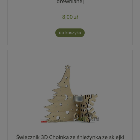
drewnianej
8,00 zł
do koszyka
Świecznik 3D Choinka ze śnieżynką ze sklejki