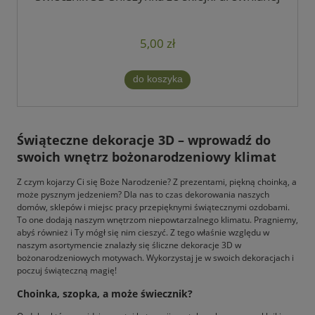
5,00 zł
do koszyka
Świąteczne dekoracje 3D – wprowadź do
swoich wnętrz bożonarodzeniowy klimat
Z czym kojarzy Ci się Boże Narodzenie? Z prezentami, piękną choinką, a
może pysznym jedzeniem? Dla nas to czas dekorowania naszych
domów, sklepów i miejsc pracy przepięknymi świątecznymi ozdobami.
To one dodają naszym wnętrzom niepowtarzalnego klimatu. Pragniemy,
abyś również i Ty mógł się nim cieszyć. Z tego właśnie względu w
naszym asortymencie znalazły się śliczne dekoracje 3D w
bożonarodzeniowych motywach. Wykorzystaj je w swoich dekoracjach i
poczuj świąteczną magię!
Choinka, szopka, a może świecznik?