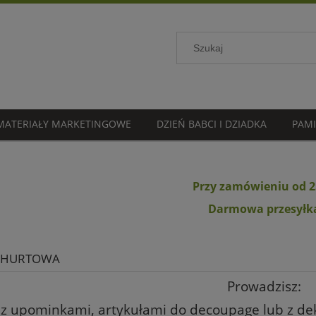
MATERIAŁY MARKETINGOWE
DZIEŃ BABCI I DZIADKA
PAMI
Przy zamówieniu od 2
Darmowa przesyłk
 HURTOWA
Prowadzisz:
p z upominkami, artykułami do decoupage lub z de