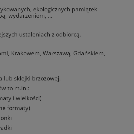
ykowanych, ekologicznych pamiątek
bą, wydarzeniem, …
szych ustaleniach z odbiorcą.
adami, Krakowem, Warszawą, Gdańskiem,
lub sklejki brzozowej.
w to m.in.:
aty i wielkości)
ne formaty)
bonki
ładki