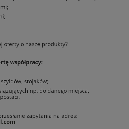
ami;
mi;
j oferty o nasze produkty?
rtę współpracy:
 szyldów, stojaków;
ązujących np. do danego miejsca,
postaci.
przesłanie zapytania na adres:
l.com