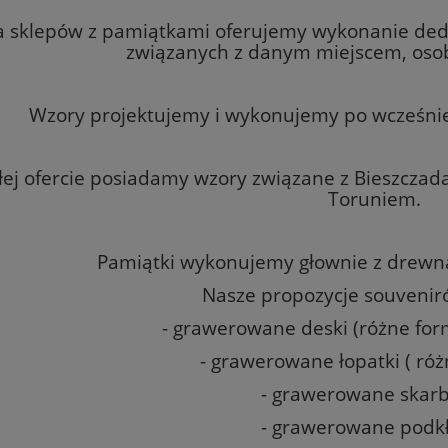
a sklepów z pamiątkami oferujemy wykonanie ded
związanych z danym miejscem, oso
Wzory projektujemy i wykonujemy po wcześniej
łej ofercie posiadamy wzory związane z Bieszcz
Toruniem.
Pamiątki wykonujemy głownie z drewna 
Nasze propozycje souveniró
- grawerowane deski (różne form
- grawerowane łopatki ( róż
- grawerowane skar
- grawerowane podk