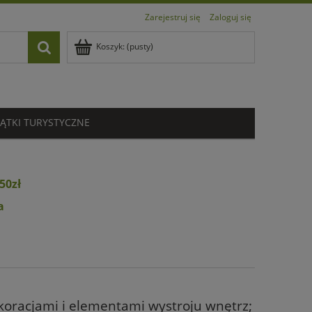
Zarejestruj się
Zaloguj się
Koszyk:
(pusty)
ĄTKI TURYSTYCZNE
50zł
a
koracjami i elementami wystroju wnętrz;