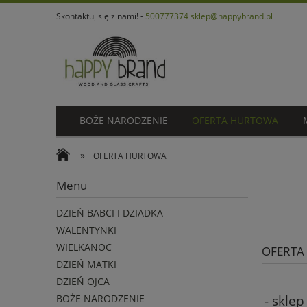
Skontaktuj się z nami! -
500777374
sklep@happybrand.pl
BOŻE NARODZENIE
OFERTA HURTOWA
»
OFERTA HURTOWA
Menu
DZIEŃ BABCI I DZIADKA
WALENTYNKI
WIELKANOC
OFERTA
DZIEŃ MATKI
DZIEŃ OJCA
BOŻE NARODZENIE
- skle