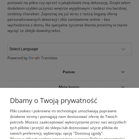
postawić na półce czy oprzeć o jakąkolwiek inną dekorację. Dzięki takim
dodatkom szybko uczynisz wnętrze wyjątkowym i nadasz mu bardziej
osobisty charakter. Zapoznaj się już teraz z naszą bogatą ofertą
personalizowanych dekoracji i złóż zamówienie online – bez
wychodzenia z domu. Na specjalne życzenie klienta jesteśmy w stanie
wyciąć ze sklejki dowolny tekst.
Powered by
Translate
Pomoc
Moje konto
Dbamy o Twoją prywatność
Płatności i dostawa
Pliki cookies i pokrewne im technologie umożliwiają poprawne
działanie strony i pomagają nam dostosować ofertę do Twoich
Informacje
potrzeb. Możesz zaakceptować wykorzystanie przez nas wszystkich
tych plików i przejść do sklepu lub dostosować użycie plików do
O nas
swoich preferencji, wybierając opcję "Dostosuj zgody".
Więcej o plikach cookies przeczytasz w naszej Polityce prywatności.