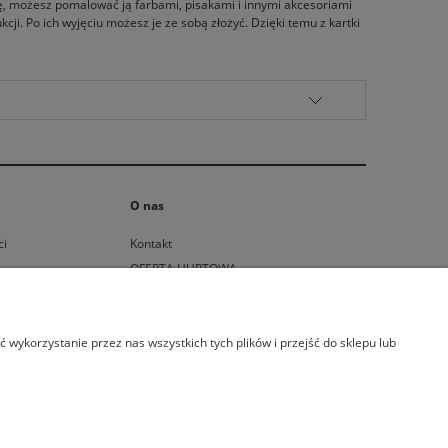
ę, możesz pomalować ją farbami, pisakami i innymi akcesoriami
i. Po ich wyjęciu możesz je ze sobą złożyć. Dzięki temu z kartki
O nas
ci
Kontakt
OFERTA HURTOWA
MATERIAŁY MARKETINGOWE
wykorzystanie przez nas wszystkich tych plików i przejść do sklepu lub
nd.pl