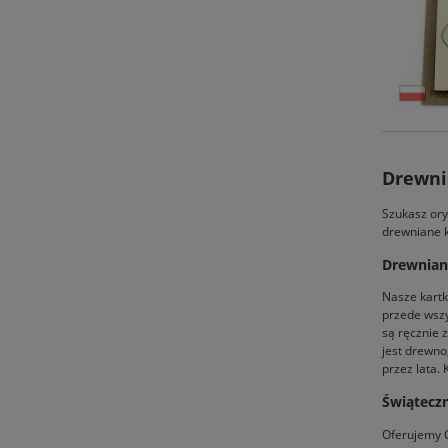
Drewni
Szukasz ory
drewniane k
Drewniane
Nasze kartk
przede wszy
są ręcznie 
jest drewno
przez lata.
Świątecz
Oferujemy C