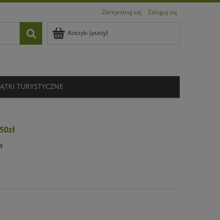
Zarejestruj się
Zaloguj się
Koszyk:
(pusty)
ĄTKI TURYSTYCZNE
50zł
a