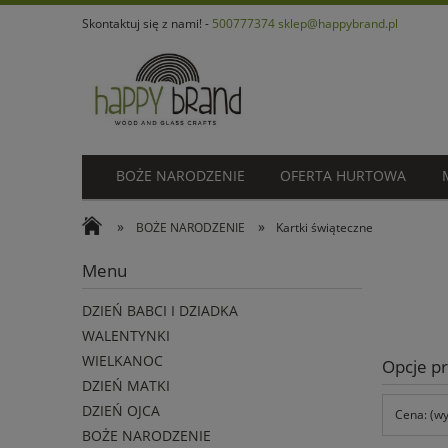
Skontaktuj się z nami! -
500777374
sklep@happybrand.pl
BOŻE NARODZENIE
OFERTA HURTOWA
»
»
BOŻE NARODZENIE
Kartki świąteczne
Menu
DZIEŃ BABCI I DZIADKA
WALENTYNKI
WIELKANOC
Opcje pr
DZIEŃ MATKI
DZIEŃ OJCA
Cena: (wy
BOŻE NARODZENIE