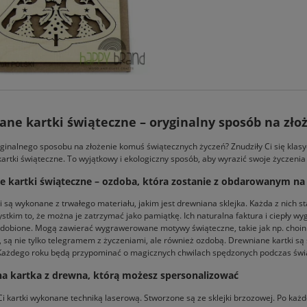
ane kartki świąteczne – oryginalny sposób na zł
ginalnego sposobu na złożenie komuś świątecznych życzeń? Znudziły Ci się klas
artki świąteczne. To wyjątkowy i ekologiczny sposób, aby wyrazić swoje życzenia 
 kartki świąteczne – ozdoba, która zostanie z obdarowanym na 
i są wykonane z trwałego materiału, jakim jest drewniana sklejka. Każda z nich st
stkim to, że można je zatrzymać jako pamiątkę. Ich naturalna faktura i ciepły w
zdobione. Mogą zawierać wygrawerowane motywy świąteczne, takie jak np. choinki,
, są nie tylko telegramem z życzeniami, ale również ozdobą. Drewniane kartki s
 Każdego roku będą przypominać o magicznych chwilach spędzonych podczas świąt
na kartka z drewna, którą możesz spersonalizować
i kartki wykonane techniką laserową. Stworzone są ze sklejki brzozowej. Po każ