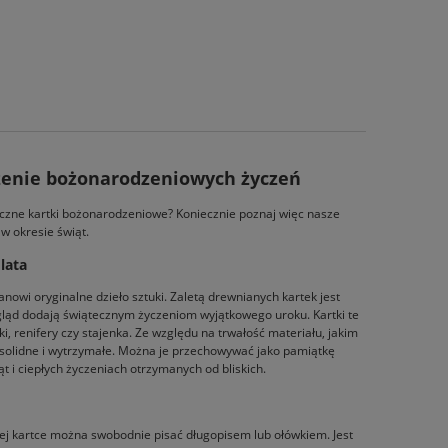
ożenie bożonarodzeniowych życzeń
yczne kartki bożonarodzeniowe? Koniecznie poznaj więc nasze
w okresie świąt.
lata
anowi oryginalne dzieło sztuki. Zaletą drewnianych kartek jest
ygląd dodają świątecznym życzeniom wyjątkowego uroku. Kartki te
 renifery czy stajenka. Ze względu na trwałość materiału, jakim
ą solidne i wytrzymałe. Można je przechowywać jako pamiątkę
 i ciepłych życzeniach otrzymanych od bliskich.
dej kartce można swobodnie pisać długopisem lub ołówkiem. Jest