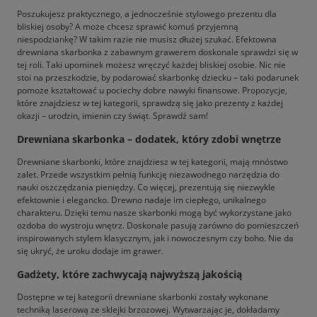
Poszukujesz praktycznego, a jednocześnie stylowego prezentu dla
bliskiej osoby? A może chcesz sprawić komuś przyjemną
niespodziankę? W takim razie nie musisz dłużej szukać. Efektowna
drewniana skarbonka z zabawnym grawerem doskonale sprawdzi się w
tej roli. Taki upominek możesz wręczyć każdej bliskiej osobie. Nic nie
stoi na przeszkodzie, by podarować skarbonkę dziecku – taki podarunek
pomoże kształtować u pociechy dobre nawyki finansowe. Propozycje,
które znajdziesz w tej kategorii, sprawdzą się jako prezenty z każdej
okazji – urodzin, imienin czy świąt. Sprawdź sam!
Drewniana skarbonka – dodatek, który zdobi wnętrze
Drewniane skarbonki, które znajdziesz w tej kategorii, mają mnóstwo
zalet. Przede wszystkim pełnią funkcję niezawodnego narzędzia do
nauki oszczędzania pieniędzy. Co więcej, prezentują się niezwykle
efektownie i elegancko. Drewno nadaje im ciepłego, unikalnego
charakteru. Dzięki temu nasze skarbonki mogą być wykorzystane jako
ozdoba do wystroju wnętrz. Doskonale pasują zarówno do pomieszczeń
inspirowanych stylem klasycznym, jak i nowoczesnym czy boho. Nie da
się ukryć, że uroku dodaje im grawer.
Gadżety, które zachwycają najwyższą jakością
Dostępne w tej kategorii drewniane skarbonki zostały wykonane
techniką laserową ze sklejki brzozowej. Wytwarzając je, dokładamy