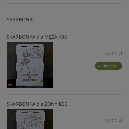
SKARBONKI
SKARBONKA dla MĘŻA K05
22,00 zł
do koszyka
SKARBONKA dla ŻONY K06
22,00 zł