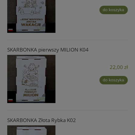
do koszyka
SKARBONKA pierwszy MILION K04
22,00 zł
do koszyka
SKARBONKA Złota Rybka K02