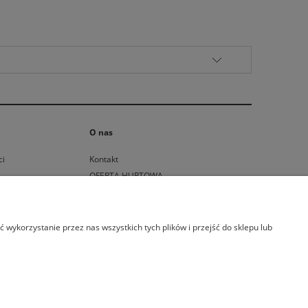
O nas
ci
Kontakt
OFERTA HURTOWA
MATERIAŁY MARKETINGOWE
wykorzystanie przez nas wszystkich tych plików i przejść do sklepu lub
nd.pl