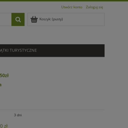
Utwórz konto
Zaloguj się
Koszyk:
(pusty)
ĄTKI TURYSTYCZNE
50zł
a
3 dni
0 zł