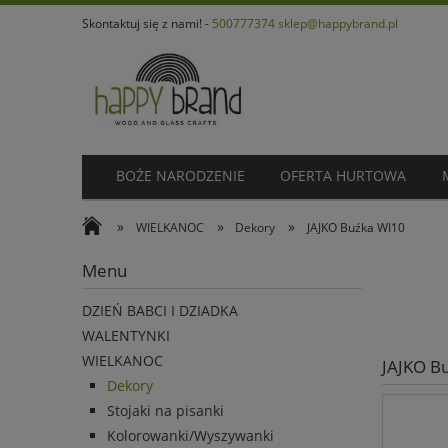
Skontaktuj się z nami! -
500777374
sklep@happybrand.pl
BOŻE NARODZENIE
OFERTA HURTOWA
»
»
»
WIELKANOC
Dekory
JAJKO Buźka WI10
Menu
DZIEŃ BABCI I DZIADKA
WALENTYNKI
WIELKANOC
JAJKO B
Dekory
Stojaki na pisanki
Kolorowanki/Wyszywanki