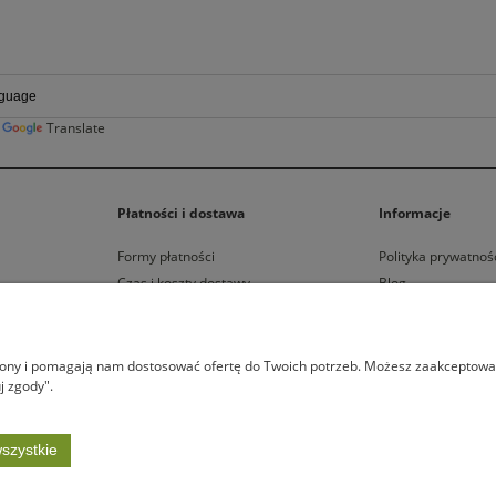
y
Translate
Płatności i dostawa
Informacje
Formy płatności
Polityka prywatnoś
Czas i koszty dostawy
Blog
Czas realizacji zamówienia
trony i pomagają nam dostosować ofertę do Twoich potrzeb. Możesz zaakceptować 
y Brand
| Łepkowskiego 8/57 | 31-423 Kraków | 500 777 374 |
sklep@happybra
j zgody".
Sklep internetowy Shoper.pl
szystkie