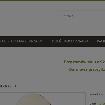
MATERIAŁY MARKETINGOWE
DZIEŃ BABCI I DZIADKA
PAMI
Przy zamówieniu od 2
Darmowa przesyłk
uźka WI10
Wysyłka w:
3,5
Cena: