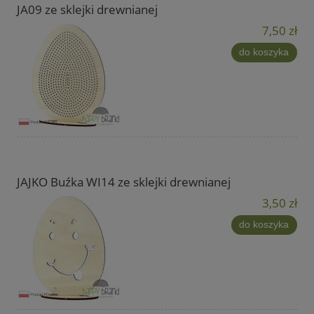
JA09 ze sklejki drewnianej
7,50 zł
do koszyka
JAJKO Buźka WI14 ze sklejki drewnianej
3,50 zł
do koszyka