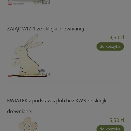
ZAJĄC WI7-1 ze sklejki drewnianej
3,50 zł
do koszyka
KWIATEK z podstawką lub bez KW3 ze sklejki
drewnianej
5,50 zł
do koszyka