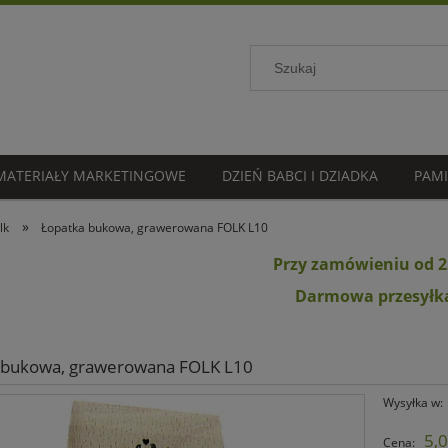
MATERIAŁY MARKETINGOWE
DZIEŃ BABCI I DZIADKA
PAMI
»
lk
Łopatka bukowa, grawerowana FOLK L10
Przy zamówieniu od 2
Darmowa przesyłk
 bukowa, grawerowana FOLK L10
Wysyłka w:
5,0
Cena: