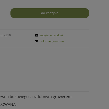
do koszyka
.
tu:
ŁL10
zapytaj o produkt
poleć znajomemu
 drewna bukowego z ozdobnym grawerem.
LOWANA.