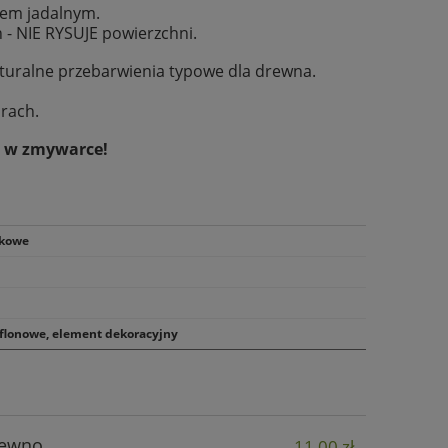
jem jadalnym.
 - NIE RYSUJE powierzchni.
aturalne przebarwienia typowe dla drewna.
rach.
a w zmywarce!
kowe
eflonowe, element dekoracyjny
rewno
11,00 zł