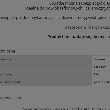
Łopatkę można zabezpieczyć ole
Idealna do powłok teflonowych i ceramicznych
 uwagi, iż produkt wykonany jest z drewna mogą wystąpić n
Dostępne w różnych wzo
Produkt nie nadaje się do myci
chniczne
wykonania
drewno bu
6 x 30cm
zyszczony
Tak
we zastosowanie
patelnie t
y powiązane
Grawerowana Deska z rączką FOLK L10, d