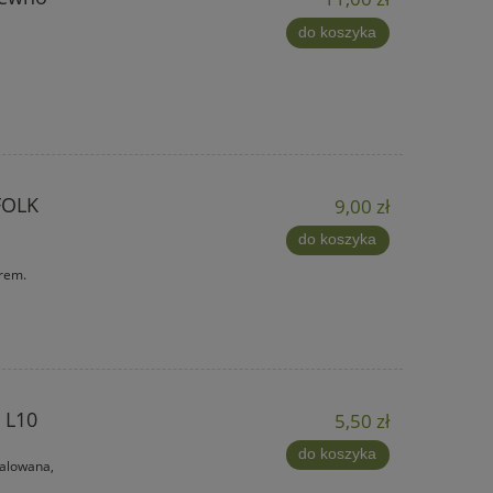
do koszyka
FOLK
9,00 zł
do koszyka
rem.
 L10
5,50 zł
do koszyka
alowana,