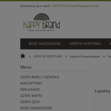
Skontaktuj się z nami! -
500777374
sklep@happybrand.pl
BOŻE NARODZENIE
OFERTA HURTOWA
»
»
»
ŁOPATKI, SZPATUŁKI
Łopatki Grawerowane
Fo
Menu
DZIEŃ BABCI I DZIADKA
WALENTYNKI
WIELKANOC
Łopatka
DZIEŃ MATKI
DZIEŃ OJCA
BOŻE NARODZENIE