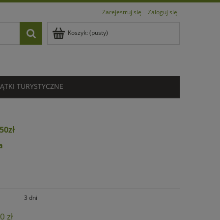
Zarejestruj się
Zaloguj się
Koszyk:
(pusty)
ĄTKI TURYSTYCZNE
50zł
a
3 dni
0 zł