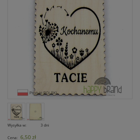
Wysyłka w:
3 dni
6,50 zł
Cena: