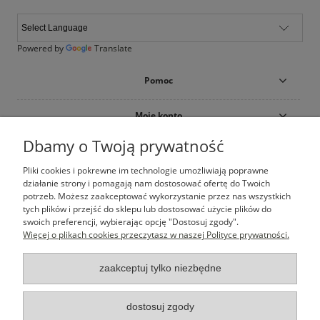
Powered by
Translate
Pomoc
Moje konto
Dbamy o Twoją prywatność
Płatności i dostawa
Pliki cookies i pokrewne im technologie umożliwiają poprawne
działanie strony i pomagają nam dostosować ofertę do Twoich
Informacje
potrzeb. Możesz zaakceptować wykorzystanie przez nas wszystkich
tych plików i przejść do sklepu lub dostosować użycie plików do
O nas
swoich preferencji, wybierając opcję "Dostosuj zgody".
Więcej o plikach cookies przeczytasz w naszej Polityce prywatności.
zaakceptuj tylko niezbędne
Happy Brand
| Łepkowskiego 8/57 | 31-423 Kraków | 500 777 374
|
sklep@happybrand.pl
dostosuj zgody