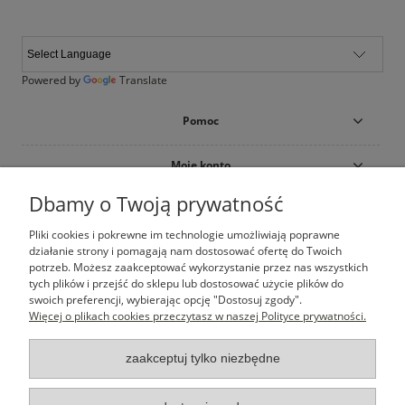
Powered by
Translate
Pomoc
Moje konto
Dbamy o Twoją prywatność
Płatności i dostawa
Pliki cookies i pokrewne im technologie umożliwiają poprawne
działanie strony i pomagają nam dostosować ofertę do Twoich
Informacje
potrzeb. Możesz zaakceptować wykorzystanie przez nas wszystkich
tych plików i przejść do sklepu lub dostosować użycie plików do
O nas
swoich preferencji, wybierając opcję "Dostosuj zgody".
Więcej o plikach cookies przeczytasz w naszej Polityce prywatności.
zaakceptuj tylko niezbędne
Happy Brand
| Łepkowskiego 8/57 | 31-423 Kraków | 500 777 374
|
sklep@happybrand.pl